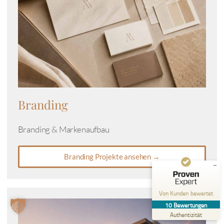
Kundenbewertungen und Erfahrungen zu
Findyourdesign - Webdesign & SEO - Nadine
Freitag
Branding
SEHR GUT
%
100
Branding & Markenaufbau
Empfehlungen auf
ProvenExpert.com
5,00
/
5,00
Branding Projekte ansehen →
10
Bewertungen auf ProvenExpert.com
Von Kunden bewertet
Erfahren Sie mehr über dieses Bewertungssiegel
10
Bewertungen
Profil ansehen
09.03.2026
Authentizität