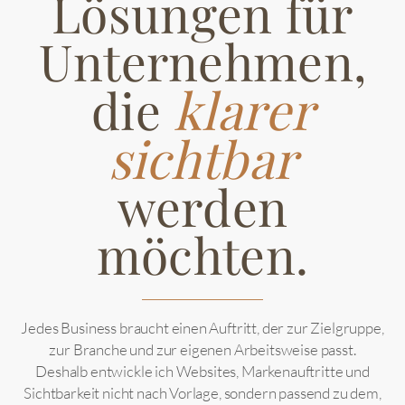
Lösungen für
Unternehmen,
klarer
die
sichtbar
werden
möchten.
Jedes Business braucht einen Auftritt, der zur Zielgruppe,
zur Branche und zur eigenen Arbeitsweise passt.
Deshalb entwickle ich Websites, Markenauftritte und
Sichtbarkeit nicht nach Vorlage, sondern passend zu dem,