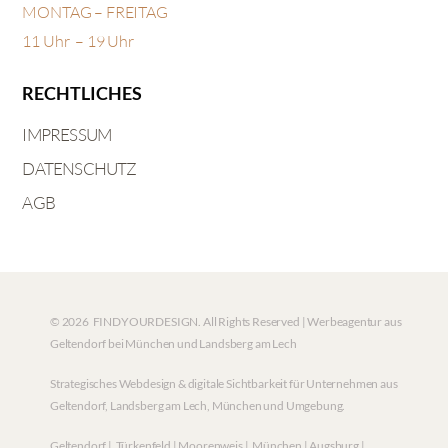
MONTAG – FREITAG
11 Uhr – 19 Uhr
RECHTLICHES
IMPRESSUM
DATENSCHUTZ
AGB
© 2026 FINDYOURDESIGN. All Rights Reserved | Werbeagentur aus
Geltendorf bei München und Landsberg am Lech
Strategisches Webdesign & digitale Sichtbarkeit für Unternehmen aus
Geltendorf, Landsberg am Lech, München und Umgebung.
Geltendorf | Türkenfeld | Moorenweis | München | Augsburg |