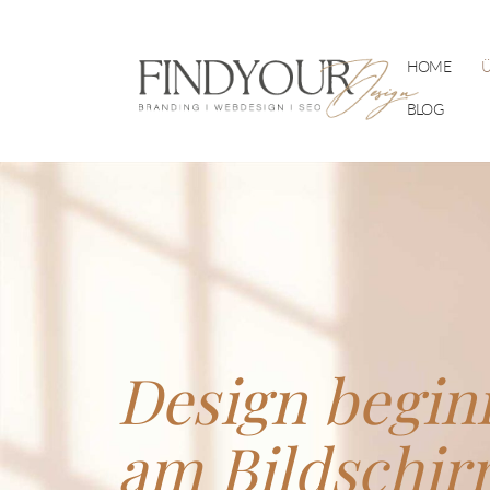
HOME
Ü
BLOG
Design begin
am Bildschir