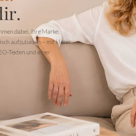
ir.
hmen dabei, ihre Marke,
gisch aufzubauen – mit klarer
EO-Texten und einer