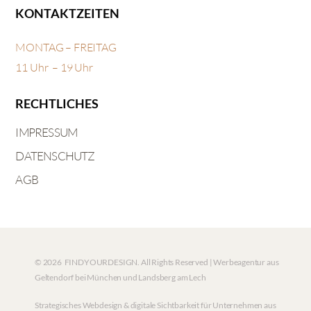
KONTAKTZEITEN
MONTAG – FREITAG
11 Uhr – 19 Uhr
RECHTLICHES
IMPRESSUM
DATENSCHUTZ
AGB
© 2026 FINDYOURDESIGN. All Rights Reserved | Werbeagentur aus
Geltendorf bei München und Landsberg am Lech
Strategisches Webdesign & digitale Sichtbarkeit für Unternehmen aus