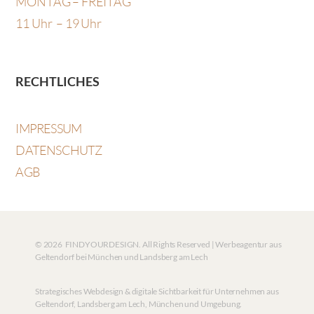
MONTAG – FREITAG
11 Uhr – 19 Uhr
RECHTLICHES
IMPRESSUM
DATENSCHUTZ
AGB
© 2026 FINDYOURDESIGN. All Rights Reserved | Werbeagentur aus
Geltendorf bei München und Landsberg am Lech
Strategisches Webdesign & digitale Sichtbarkeit für Unternehmen aus
Geltendorf, Landsberg am Lech, München und Umgebung.